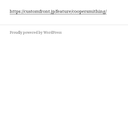
https://customfront.jp/feature/coopersmithing/
投
Proudly powered by WordPress
稿
ナ
ビ
ゲ
ー
シ
ョ
ン